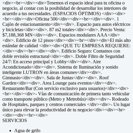
<div><br></div><div>Tenemos el espacio ideal para tu oficina o
negocio, al contar con la posibilidad de desarrollar los interiores de
acuerdo a tus necesidades. (ESPACIOS ÓPTIMOS) </div><div>
<br></div><div>Oficina 506</div><div><br></div><div>. 1
Cajón de estacionamiento</div><div>. Espacio para autos eléctricos
y bicicletas</div><div>. 87 m2 totales</div><div>. Precio Venta:
$7,188,368 MN</div><div>. Espacios modulares AAA</div>
<div>. Edificio de 12 pisos</div><div><br></div><div>El más alto
estándar de calidad </div><div>QUE TU EMPRESA REQUIERE:
</div><div><br></div><div>. Edificio Seguro: Contamos con
doble revisión estructural</div><div>. Doble Filtro de Seguridad
24/7: En acceso principal y Lobby</div><div>. Aire
Acondicionado</div><div>. Sistema de Iluminación y sonido
inteligente LUTRON en áreas comunes</div><div>.
Gimnasio</div><div>. Sala de Juntas</div><div>. Roof
Garden</div><div>. Area Lounge para eventos</div><div>.
Restaurante/Bar (Con servicio exclusivo para usuarios)</div><div>
<br></div><div>- Vías de comunicación de primera tanto vehicular
como transporte público (Metro y Metrobús)</div><div>- Rodeado
de Hospitales, parques y centros comerciales </div><div>- Un lugar
único para elevar la productividad de tu negocio</div><div><br>
</div><div><br></div>
SERVICIOS
Agua de grifo