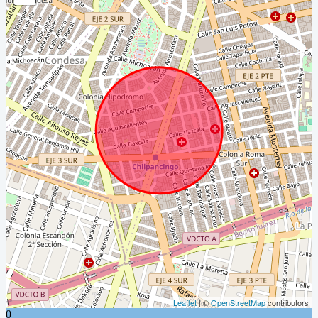
Leaflet
| ©
OpenStreetMap
contributors
0