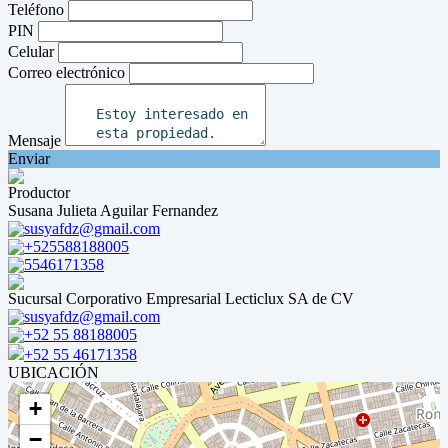
Teléfono
PIN
Celular
Correo electrónico
Mensaje
Enviar
Productor
Susana Julieta Aguilar Fernandez
susyafdz@gmail.com
+525588188005
5546171358
Sucursal Corporativo Empresarial Lecticlux SA de CV
susyafdz@gmail.com
+52 55 88188005
+52 55 46171358
UBICACIÓN
+
−