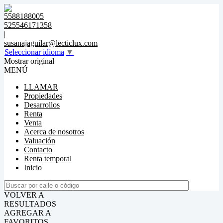
5588188005
525546171358
|
susanajaguilar@lecticlux.com
Seleccionar idioma
▼
Mostrar original
MENÚ
LLAMAR
Propiedades
Desarrollos
Renta
Venta
Acerca de nosotros
Valuación
Contacto
Renta temporal
Inicio
VOLVER A
RESULTADOS
AGREGAR A
FAVORITOS