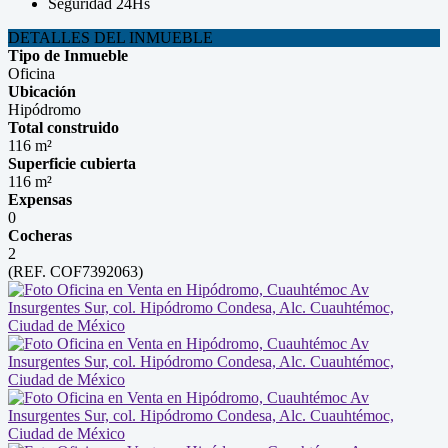
Seguridad 24Hs
DETALLES DEL INMUEBLE
Tipo de Inmueble
Oficina
Ubicación
Hipódromo
Total construido
116 m²
Superficie cubierta
116 m²
Expensas
0
Cocheras
2
(REF. COF7392063)