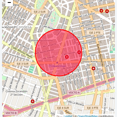
−
Leaflet
| ©
OpenStreetMap
contributors