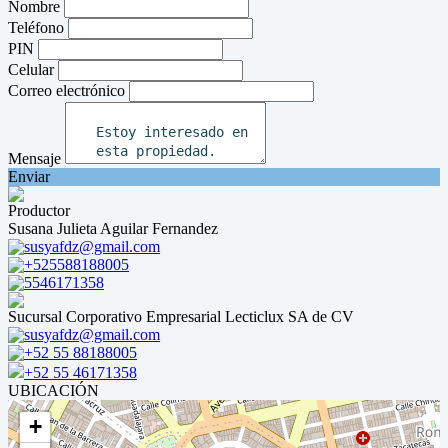
Nombre
Teléfono
PIN
Celular
Correo electrónico
Mensaje
Enviar
Productor
Susana Julieta Aguilar Fernandez
susyafdz@gmail.com
+525588188005
5546171358
Sucursal Corporativo Empresarial Lecticlux SA de CV
susyafdz@gmail.com
+52 55 88188005
+52 55 46171358
UBICACIÓN
+