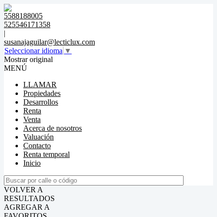
5588188005
525546171358
|
susanajaguilar@lecticlux.com
Seleccionar idioma
▼
Mostrar original
MENÚ
LLAMAR
Propiedades
Desarrollos
Renta
Venta
Acerca de nosotros
Valuación
Contacto
Renta temporal
Inicio
VOLVER A
RESULTADOS
AGREGAR A
FAVORITOS