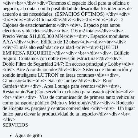
<div><br></div><div>Tenemos el espacio ideal para tu oficina o
negocio, al contar con la posibilidad de desarrollar los interiores de
acuerdo a tus necesidades. (ESPACIOS ÓPTIMOS) </div><div>
<br></div><div>Oficina 805</div><div><br></div><div>. 2
Cajones de estacionamiento</div><div>. Espacio para autos
eléctricos y bicicletas</div><div>. 116 m2 totales</div><div>.
Precio Venta: $11,885,360 MN</div><div>. Espacios modulares
AAA</div><div>. Edificio de 12 pisos</div><div><br></div>
<div>El más alto estándar de calidad </div><div>QUE TU
EMPRESA REQUIERE:</div><div><br></div><div>. Edificio
Seguro: Contamos con doble revisión estructural</div><div>.
Doble Filtro de Seguridad 24/7: En acceso principal y Lobby</div>
<div>. Aire Acondicionado</div><div>. Sistema de Iluminación y
sonido inteligente LUTRON en áreas comunes</div><div>.
Gimnasio</div><div>. Sala de Juntas</div><div>. Roof
Garden</div><div>. Area Lounge para eventos</div><div>.
Restaurante/Bar (Con servicio exclusivo para usuarios)</div><div>
<br></div><div>- Vías de comunicación de primera tanto vehicular
como transporte público (Metro y Metrobús)</div><div>- Rodeado
de Hospitales, parques y centros comerciales </div><div>- Un lugar
único para elevar la productividad de tu negocio</div><div><br>
</div>
SERVICIOS
Agua de grifo