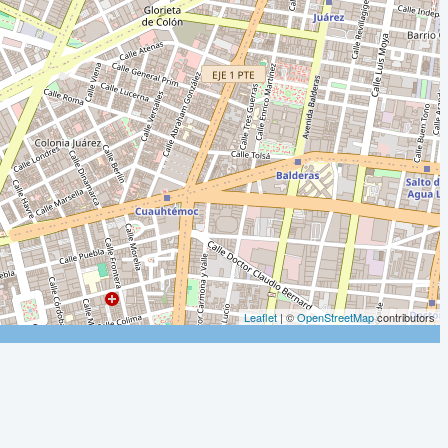
Leaflet
| ©
OpenStreetMap
contributors