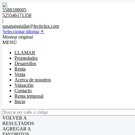
5588188005
525546171358
|
susanajaguilar@lecticlux.com
Seleccionar idioma
▼
Mostrar original
MENÚ
LLAMAR
Propiedades
Desarrollos
Renta
Venta
Acerca de nosotros
Valuación
Contacto
Renta temporal
Inicio
VOLVER A
RESULTADOS
AGREGAR A
FAVORITOS