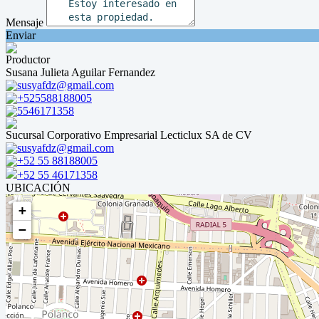
Mensaje
Enviar
Productor
Susana Julieta Aguilar Fernandez
susyafdz@gmail.com
+525588188005
5546171358
Sucursal Corporativo Empresarial Lecticlux SA de CV
susyafdz@gmail.com
+52 55 88188005
+52 55 46171358
UBICACIÓN
+
−