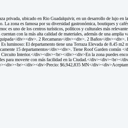
za privada, ubicado en Rio Guadalquivir, en un desarrollo de lujo en l
ico. La zona es famosa por su diversidad gastronómica, boutiques y caf
s uno de los centros turísticos, políticos y culturales más relevantes 
entan con la más alta calidad de materiales, además de una amplia var
ipada</div><div>. 2 Recamaras</div><div>. 2 Baños</div><div>. Int
Es luminoso: El departamento tiene una Terraza Elevada de 8.45 m2 m
 únicamente 15 departamentos</div><div>. Tiene Roof Garden común 
Circuito Interior.</div><div><br></div><div>En la zona puedes encontrar
ales para moverte con más facilidad en la Ciudad.</div><div><br></div
s.</div><div><br></div><div>Precio: $6,942,835 MN</div><div>Acept