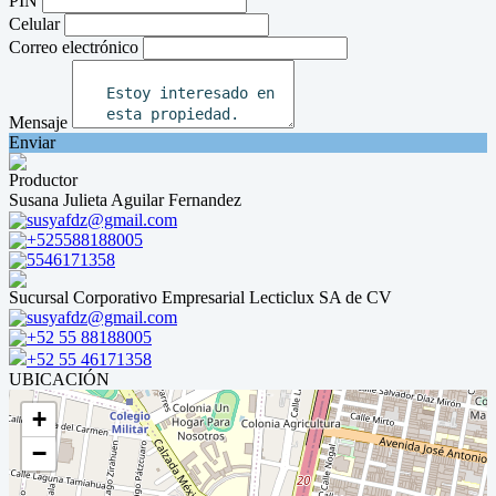
PIN
Celular
Correo electrónico
Mensaje
Enviar
Productor
Susana Julieta Aguilar Fernandez
susyafdz@gmail.com
+525588188005
5546171358
Sucursal Corporativo Empresarial Lecticlux SA de CV
susyafdz@gmail.com
+52 55 88188005
+52 55 46171358
UBICACIÓN
+
−