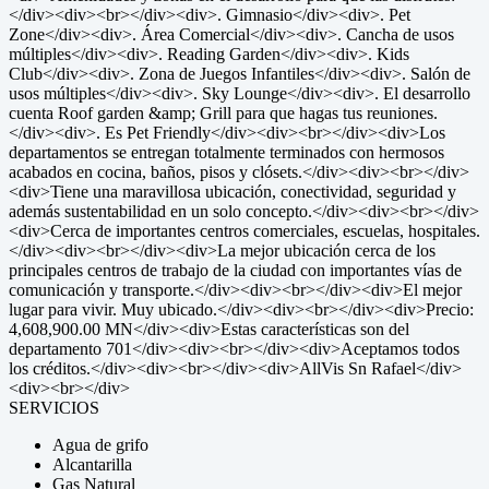
</div><div><br></div><div>. Gimnasio</div><div>. Pet
Zone</div><div>. Área Comercial</div><div>. Cancha de usos
múltiples</div><div>. Reading Garden</div><div>. Kids
Club</div><div>. Zona de Juegos Infantiles</div><div>. Salón de
usos múltiples</div><div>. Sky Lounge</div><div>. El desarrollo
cuenta Roof garden &amp; Grill para que hagas tus reuniones.
</div><div>. Es Pet Friendly</div><div><br></div><div>Los
departamentos se entregan totalmente terminados con hermosos
acabados en cocina, baños, pisos y clósets.</div><div><br></div>
<div>Tiene una maravillosa ubicación, conectividad, seguridad y
además sustentabilidad en un solo concepto.</div><div><br></div>
<div>Cerca de importantes centros comerciales, escuelas, hospitales.
</div><div><br></div><div>La mejor ubicación cerca de los
principales centros de trabajo de la ciudad con importantes vías de
comunicación y transporte.</div><div><br></div><div>El mejor
lugar para vivir. Muy ubicado.</div><div><br></div><div>Precio:
4,608,900.00 MN</div><div>Estas características son del
departamento 701</div><div><br></div><div>Aceptamos todos
los créditos.</div><div><br></div><div>AllVis Sn Rafael</div>
<div><br></div>
SERVICIOS
Agua de grifo
Alcantarilla
Gas Natural