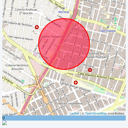
Leaflet
| ©
OpenStreetMap
contributors
0