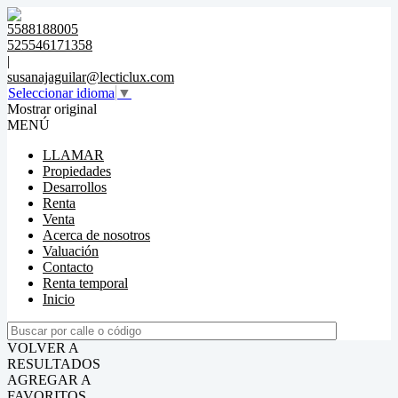
5588188005
525546171358
|
susanajaguilar@lecticlux.com
Seleccionar idioma
▼
Mostrar original
MENÚ
LLAMAR
Propiedades
Desarrollos
Renta
Venta
Acerca de nosotros
Valuación
Contacto
Renta temporal
Inicio
VOLVER A
RESULTADOS
AGREGAR A
FAVORITOS