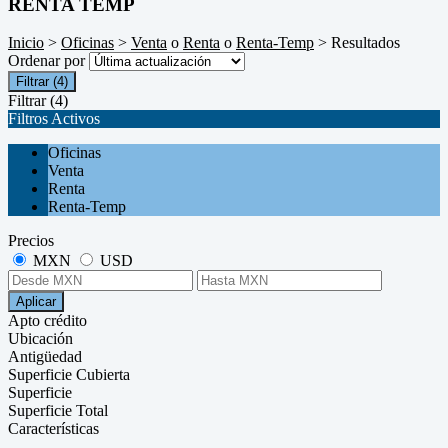
RENTA TEMP
Inicio
>
Oficinas
>
Venta
o
Renta
o
Renta-Temp
> Resultados
Ordenar por
Filtrar
(4)
Filtrar
(4)
Filtros Activos
Oficinas
Venta
Renta
Renta-Temp
Precios
MXN
USD
Aplicar
Apto crédito
Ubicación
Antigüedad
Superficie Cubierta
Superficie
Superficie Total
Características