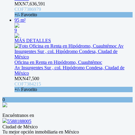
MXN7,636,591
COF7386979
+/- Favorito
95 m²
9
MÁS DETALLES
Oficina en Renta en Hipódromo, Cuauhtémoc
Av Insurgentes Sur , col. Hipódromo Condesa, Ciudad de
México
MXN47,500
COF7384215
+/- Favorito
0
Encuéntranos en
5588188005
Ciudad de México
Tu mejor opción inmobiliaria en México