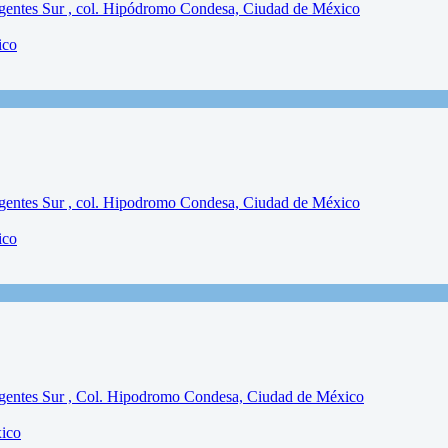
ico
ico
xico