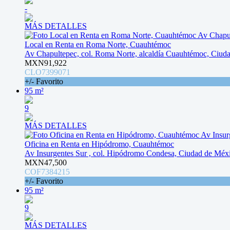
-
MÁS DETALLES
Local en Renta en Roma Norte, Cuauhtémoc
Av Chapultepec, col. Roma Norte, alcaldía Cuauhtémoc, Ciud
MXN91,922
CLO7399071
+/- Favorito
95 m²
9
MÁS DETALLES
Oficina en Renta en Hipódromo, Cuauhtémoc
Av Insurgentes Sur , col. Hipódromo Condesa, Ciudad de Méx
MXN47,500
COF7384215
+/- Favorito
95 m²
9
MÁS DETALLES