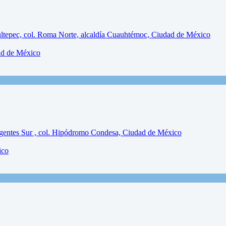
ad de México
ico