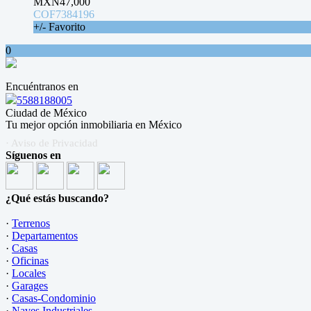
MXN47,000
COF7384196
+/- Favorito
0
Encuéntranos en
5588188005
Ciudad de México
Tu mejor opción inmobiliaria en México
· Aviso de Privacidad
Síguenos en
¿Qué estás buscando?
·
Terrenos
·
Departamentos
·
Casas
·
Oficinas
·
Locales
·
Garages
·
Casas-Condominio
·
Naves Industriales