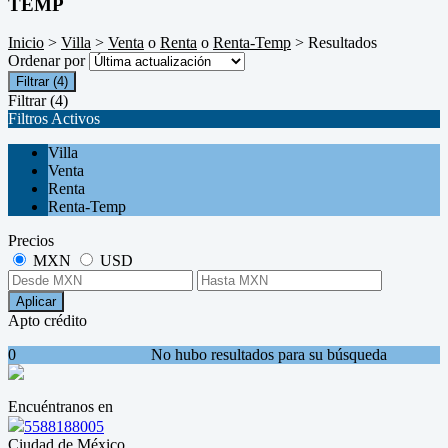
TEMP
Inicio
>
Villa
>
Venta
o
Renta
o
Renta-Temp
> Resultados
Ordenar por
Filtrar
(4)
Filtrar
(4)
Filtros Activos
Villa
Venta
Renta
Renta-Temp
Precios
MXN
USD
Aplicar
Apto crédito
0
No hubo resultados para su búsqueda
Encuéntranos en
5588188005
Ciudad de México