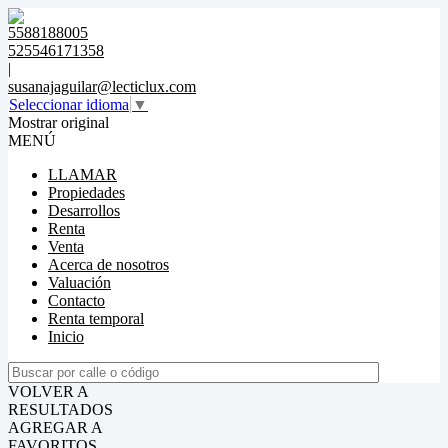
5588188005
525546171358
|
susanajaguilar@lecticlux.com
Seleccionar idioma
▼
Mostrar original
MENÚ
LLAMAR
Propiedades
Desarrollos
Renta
Venta
Acerca de nosotros
Valuación
Contacto
Renta temporal
Inicio
VOLVER A
RESULTADOS
AGREGAR A
FAVORITOS