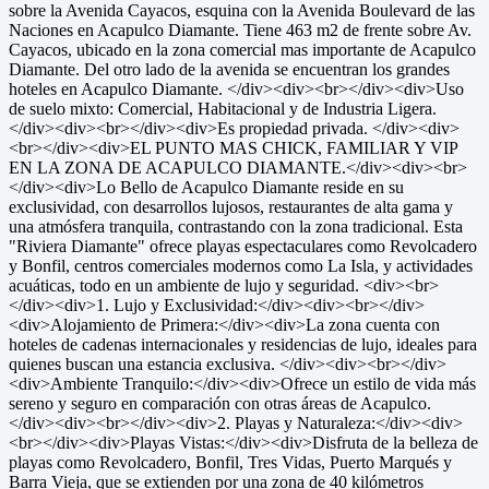
sobre la Avenida Cayacos, esquina con la Avenida Boulevard de las
Naciones en Acapulco Diamante. Tiene 463 m2 de frente sobre Av.
Cayacos, ubicado en la zona comercial mas importante de Acapulco
Diamante. Del otro lado de la avenida se encuentran los grandes
hoteles en Acapulco Diamante. </div><div><br></div><div>Uso
de suelo mixto: Comercial, Habitacional y de Industria Ligera.
</div><div><br></div><div>Es propiedad privada. </div><div>
<br></div><div>EL PUNTO MAS CHICK, FAMILIAR Y VIP
EN LA ZONA DE ACAPULCO DIAMANTE.</div><div><br>
</div><div>Lo Bello de Acapulco Diamante reside en su
exclusividad, con desarrollos lujosos, restaurantes de alta gama y
una atmósfera tranquila, contrastando con la zona tradicional. Esta
"Riviera Diamante" ofrece playas espectaculares como Revolcadero
y Bonfil, centros comerciales modernos como La Isla, y actividades
acuáticas, todo en un ambiente de lujo y seguridad. <div><br>
</div><div>1. Lujo y Exclusividad:</div><div><br></div>
<div>Alojamiento de Primera:</div><div>La zona cuenta con
hoteles de cadenas internacionales y residencias de lujo, ideales para
quienes buscan una estancia exclusiva. </div><div><br></div>
<div>Ambiente Tranquilo:</div><div>Ofrece un estilo de vida más
sereno y seguro en comparación con otras áreas de Acapulco.
</div><div><br></div><div>2. Playas y Naturaleza:</div><div>
<br></div><div>Playas Vistas:</div><div>Disfruta de la belleza de
playas como Revolcadero, Bonfil, Tres Vidas, Puerto Marqués y
Barra Vieja, que se extienden por una zona de 40 kilómetros