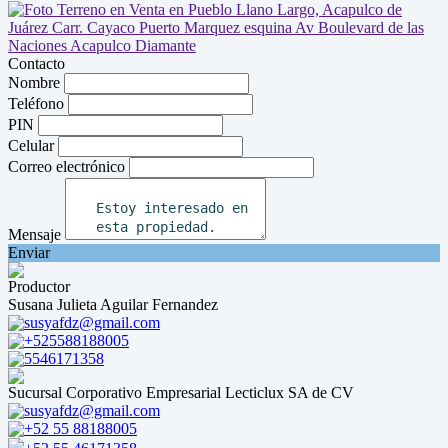
Contacto
Nombre
Teléfono
PIN
Celular
Correo electrónico
Mensaje
Enviar
Productor
Susana Julieta Aguilar Fernandez
susyafdz@gmail.com
+525588188005
5546171358
Sucursal Corporativo Empresarial Lecticlux SA de CV
susyafdz@gmail.com
+52 55 88188005