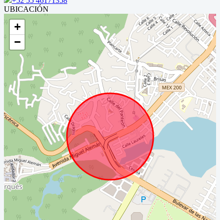
+52 55 46171358
UBICACIÓN
+
−