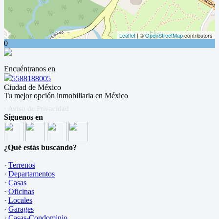
Leaflet
| ©
OpenStreetMap
contributors
0
Encuéntranos en
5588188005
Ciudad de México
Tu mejor opción inmobiliaria en México
· Aviso de Privacidad
Síguenos en
¿Qué estás buscando?
·
Terrenos
·
Departamentos
·
Casas
·
Oficinas
·
Locales
·
Garages
·
Casas-Condominio